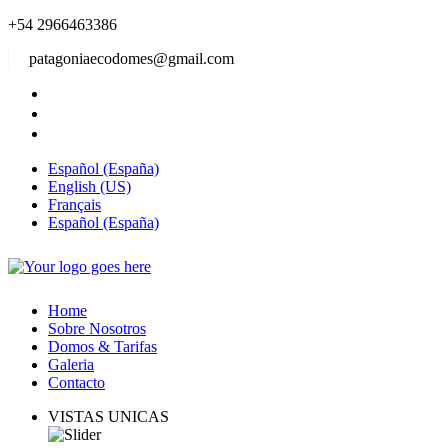
+54 2966463386
patagoniaecodomes@gmail.com
Español (España)
English (US)
Français
Español (España)
Home
Sobre Nosotros
Domos & Tarifas
Galeria
Contacto
VISTAS UNICAS